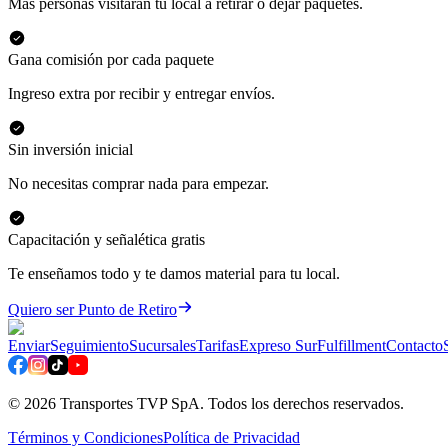
Más personas visitarán tu local a retirar o dejar paquetes.
Gana comisión por cada paquete
Ingreso extra por recibir y entregar envíos.
Sin inversión inicial
No necesitas comprar nada para empezar.
Capacitación y señalética gratis
Te enseñamos todo y te damos material para tu local.
Quiero ser Punto de Retiro
Enviar
Seguimiento
Sucursales
Tarifas
Expreso Sur
Fulfillment
Contacto
©
2026
Transportes TVP SpA. Todos los derechos reservados.
Términos y Condiciones
Política de Privacidad