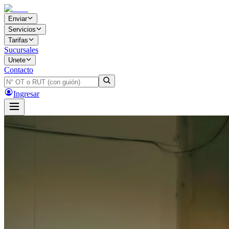
Enviar
Servicios
Tarifas
Sucursales
Unete
Contacto
Ingresar