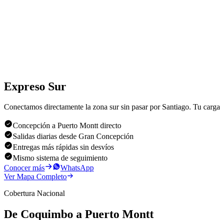
• Pallets, cajones, maquinaria y carga sobredimensionada
• Base igual o superior a 100 × 100 cm.
• Se cobra tarifa mínima de pallet.
Nuestras sucursales
Expreso Sur
Conectamos directamente la zona sur sin pasar por Santiago. Tu carg
Concepción a Puerto Montt directo
Salidas diarias desde Gran Concepción
Entregas más rápidas sin desvíos
Mismo sistema de seguimiento
Conocer más
WhatsApp
Ver Mapa Completo
Cobertura Nacional
De Coquimbo a Puerto Montt