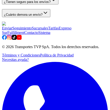
¿Tienen seguro para los envíos?
¿Cuánto demora un envío?
Enviar
Seguimiento
Sucursales
Tarifas
Expreso
Sur
Fulfillment
Contacto
Sistema
©
2026
Transportes TVP SpA. Todos los derechos reservados.
Términos y Condiciones
Política de Privacidad
Necesitas ayuda?