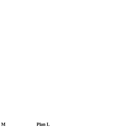
n M
Plan L