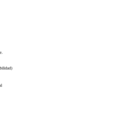
e.
bilidad)
al