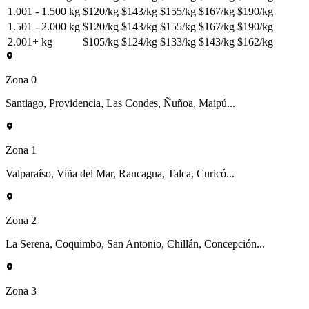
1.001 - 1.500 kg
$120/kg
$143/kg
$155/kg
$167/kg
$190/kg
1.501 - 2.000 kg
$120/kg
$143/kg
$155/kg
$167/kg
$190/kg
2.001+ kg
$105/kg
$124/kg
$133/kg
$143/kg
$162/kg
Zona 0
Santiago, Providencia, Las Condes, Ñuñoa, Maipú...
Zona 1
Valparaíso, Viña del Mar, Rancagua, Talca, Curicó...
Zona 2
La Serena, Coquimbo, San Antonio, Chillán, Concepción...
Zona 3