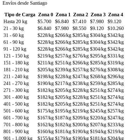
Envíos desde Santiago
Tipo de Carga
Zona 0
Zona 1
Zona 2
Zona 3
Zona 4
Hasta 20 kg
$5.700
$6.840
$7.410
$7.980
$9.120
21 - 30 kg
$6.840
$7.980
$8.550
$9.120
$10.260
31 - 60 kg
$228/kg
$266/kg
$285/kg
$304/kg
$342/kg
61 - 90 kg
$228/kg
$266/kg
$285/kg
$304/kg
$342/kg
91 - 120 kg
$228/kg
$266/kg
$285/kg
$304/kg
$342/kg
121 - 150 kg
$219/kg
$257/kg
$276/kg
$295/kg
$331/kg
151 - 180 kg
$211/kg
$251/kg
$266/kg
$285/kg
$319/kg
181 - 210 kg
$205/kg
$239/kg
$257/kg
$276/kg
$308/kg
211 - 240 kg
$198/kg
$228/kg
$247/kg
$268/kg
$296/kg
241 - 270 kg
$190/kg
$217/kg
$238/kg
$259/kg
$285/kg
271 - 300 kg
$182/kg
$205/kg
$228/kg
$251/kg
$274/kg
301 - 400 kg
$182/kg
$205/kg
$228/kg
$251/kg
$274/kg
401 - 500 kg
$182/kg
$205/kg
$228/kg
$251/kg
$274/kg
501 - 600 kg
$175/kg
$195/kg
$219/kg
$245/kg
$257/kg
601 - 700 kg
$167/kg
$187/kg
$209/kg
$220/kg
$247/kg
701 - 800 kg
$162/kg
$182/kg
$200/kg
$207/kg
$233/kg
801 - 900 kg
$160/kg
$181/kg
$190/kg
$194/kg
$219/kg
901 - 1.000 kg
$155/kg
$179/kg
$190/kg
$181/kg
$204/kg