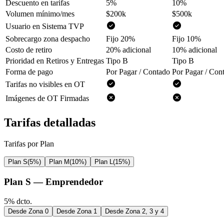
Descuento en tarifas
5%
10%
Volumen mínimo/mes
$200k
$500k
Usuario en Sistema TVP
Sobrecargo zona despacho
Fijo 20%
Fijo 10%
Costo de retiro
20% adicional
10% adicional
Prioridad en Retiros y Entregas
Tipo B
Tipo B
Forma de pago
Por Pagar / Contado
Por Pagar / Cont
Tarifas no visibles en OT
Imágenes de OT Firmadas
Tarifas detalladas
Tarifas por Plan
Plan S
(
5
%)
Plan M
(
10
%)
Plan L
(
15
%)
Plan S
—
Emprendedor
5
% dcto.
Desde Zona 0
Desde Zona 1
Desde Zona 2, 3 y 4